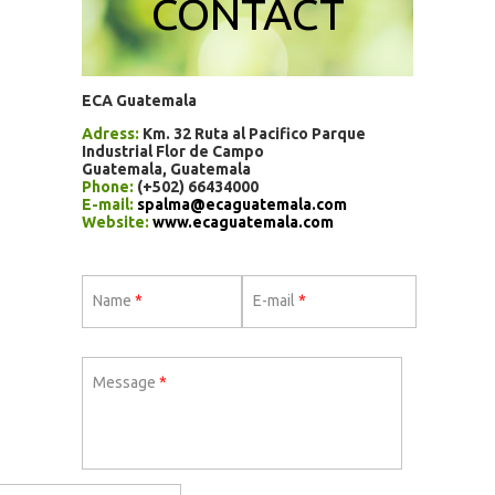
CONTACT
ECA Guatemala
Adress:
Km. 32 Ruta al Pacifico Parque
Industrial Flor de Campo
Guatemala, Guatemala
Phone:
(+502) 66434000
E-mail:
spalma@ecaguatemala.com
Website:
www.ecaguatemala.com
Name
*
E-mail
*
Message
*