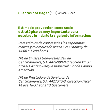
Cuentas por Pagar
(502) 4149-5592
Estimado proveedor, como socio
estratégico es muy
importante para
nosotros brindarle la siguiente información:
Para trámite de contraseñas los esperamos
martes y miércoles de 8:00 a 12:00 horas y de
14:00 a 15:00 horas.
Nit de Envases Universales Ball de
Centroamérica, S.A. 4426909-9 dirección km 32
ruta al Pacifico Parque Industrial Flor de Campo
Amatitlán
Nit de Prestadora de Servicios de
Centroamérica, S.A. 4427515-3 dirección fiscal
14 ave 18-37 zona 13 Guatemala
Nombre
*
Correo electrónico
*