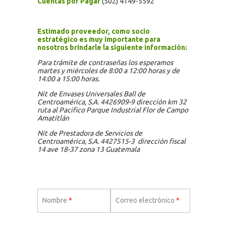
Cuentas por Pagar
(502) 4149-5592
Estimado proveedor, como socio
estratégico es muy
importante para
nosotros brindarle la siguiente información:
Para trámite de contraseñas los esperamos
martes y miércoles de 8:00 a 12:00 horas y de
14:00 a 15:00 horas.
Nit de Envases Universales Ball de
Centroamérica, S.A. 4426909-9 dirección km 32
ruta al Pacifico Parque Industrial Flor de Campo
Amatitlán
Nit de Prestadora de Servicios de
Centroamérica, S.A. 4427515-3 dirección fiscal
14 ave 18-37 zona 13 Guatemala
Nombre
*
Correo electrónico
*