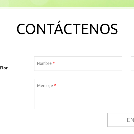
CONTÁCTENOS
m
Nombre
*
Flor
Mensaje
*
6