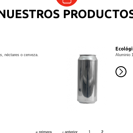
NUESTROS PRODUCTO
Ecológ
s, néctares o cerveza.
Aluminio 
PÁGINAS
« primera
‹ anterior
1
2